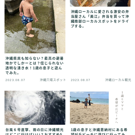
沖縄ローカルに愛される激安の弁
当屋さん「美江」弁当を買って沖
縄南部ローカルスポットをドライ
ブする。
沖縄県民も知らない？最高の避暑
地かでしかーとは？信じられない
透明な湧き水！1歳の息子と遊ん
でみた。
2023.08.07
沖縄穴場スポット
2023.08.07
沖縄ローカル観光
台風６号直撃、雨の日に沖縄観光
1歳の息子と沖縄恩納村にある希
はどこに行けばいい？おすすめ5
望が丘ビーチに遊びに行ってみ