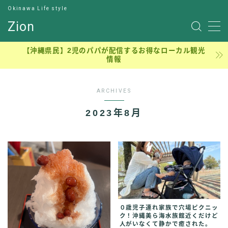
Okinawa Life style
Zion
サンプルページ
【沖縄県民】2児のパパが配信するお得なローカル観光
情報
デモプリセット記事 #7
デモプリセット記事 Part13
プライバシーポリシー
ARCHIVES
元理学療法士のジロー
利用規約／特定商取引法に基づく表記
2023年8月
有料記事の決済完了ページ
沖縄穴場アウトドア、ピクニック、子連れ公園
理学療法士の学生時代
運営者情報
０歳児子連れ家族で穴場ピクニッ
ク！沖縄美ら海水族館近くだけど
人がいなくて静かで癒された。