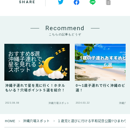
SHARE
Recommend
こちらの記事もどうぞ
沖縄子連れで星を見に行く！ホタル
0〜1歳子連れで行く沖縄のビー
もいる？穴場ポイント５選を紹介！
選！
2023.08.08
2024.03.22
沖縄穴場スポット
沖縄穴場
HOME
沖縄穴場スポット
１歳児と遊びに行ける平和記念公園⁉︎ひまわり
＞
＞