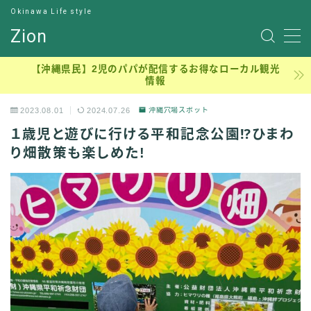
Okinawa Life style
Zion
サンプルページ
【沖縄県民】2児のパパが配信するお得なローカル観光
情報
デモプリセット記事 #7
デモプリセット記事 Part13
2023.08.01
2024.07.26
沖縄穴場スポット
プライバシーポリシー
１歳児と遊びに行ける平和記念公園⁉︎ひまわ
元理学療法士のジロー
利用規約／特定商取引法に基づく表記
り畑散策も楽しめた!
有料記事の決済完了ページ
沖縄穴場アウトドア、ピクニック、子連れ公園
理学療法士の学生時代
運営者情報