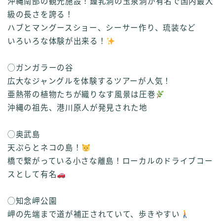
沖縄南部の観光施設！鍾乳洞の玉泉洞が有名で国内最大
級の長さを誇る！
ハブとマングースショー、シーサー作り、琉装など
いろいろな体験が出来る！
◯ガンガラーの谷
広大なジャングルを体験するツアーが人気！
亜熱帯の植物たちが織りなす風景は圧巻
沖縄の祖先、港川原人が発見された地
◯奥武島
天ぷらとネコの島！
橋で繋がっている小さな離島！ローカルのドライブコー
スとして有名
◯知念岬公園
岬の先端まで道が補正されていて、歩きやすい