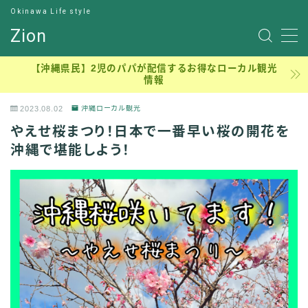
Okinawa Life style
Zion
サンプルページ
【沖縄県民】2児のパパが配信するお得なローカル観光
情報
デモプリセット記事 #7
デモプリセット記事 Part13
2023.08.02
沖縄ローカル観光
プライバシーポリシー
やえせ桜まつり！日本で一番早い桜の開花を
元理学療法士のジロー
沖縄で堪能しよう！
利用規約／特定商取引法に基づく表記
有料記事の決済完了ページ
沖縄穴場アウトドア、ピクニック、子連れ公園
理学療法士の学生時代
運営者情報