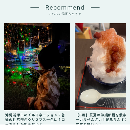
Recommend
こちらの記事もどうぞ
沖縄浦添市のイルミネーション？普
【8月】真夏の沖縄那覇を散歩
通の住宅街がクリスマス一色に？ロ
ーカルぜんざい！絶品ちんすこ
ーカルしか知らない？
ママと味わう！