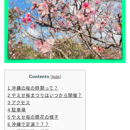
Contents
[
hide
]
1
沖縄の桜の時期って？
2
やえせ桜まつりはいつから開催？
3
アクセス
4
駐車場
5
やえせ桜の開花の様子
6
沖縄で足湯？？？