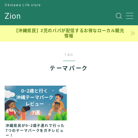
Okinawa Life style
Zion
サンプルページ
【沖縄県民】2児のパパが配信するお得なローカル観光
情報
デモプリセット記事 #7
デモプリセット記事 Part13
プライバシーポリシー
TAG
元理学療法士のジロー
利用規約／特定商取引法に基づく表記
テーマパーク
有料記事の決済完了ページ
沖縄穴場アウトドア、ピクニック、子連れ公園
理学療法士の学生時代
運営者情報
沖縄県民が0~2歳子連れで行った
7つのテーマパークをガチレビュ
ー！