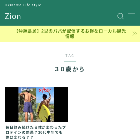
Okinawa Life style
Zion
サンプルページ
【沖縄県民】2児のパパが配信するお得なローカル観光
情報
デモプリセット記事 #7
デモプリセット記事 Part13
プライバシーポリシー
TAG
元理学療法士のジロー
利用規約／特定商取引法に基づく表記
３０歳から
有料記事の決済完了ページ
沖縄穴場アウトドア、ピクニック、子連れ公園
理学療法士の学生時代
運営者情報
毎日飲み続けたら体が変わったプ
ロテインの効果？30代中年でも
体は変わる？？