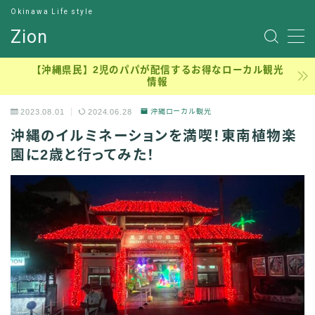
Okinawa Life style
Zion
サンプルページ
【沖縄県民】2児のパパが配信するお得なローカル観光
情報
デモプリセット記事 #7
デモプリセット記事 Part13
2023.08.01
2024.06.28
沖縄ローカル観光
プライバシーポリシー
沖縄のイルミネーションを満喫！東南植物楽
元理学療法士のジロー
利用規約／特定商取引法に基づく表記
園に2歳と行ってみた！
有料記事の決済完了ページ
沖縄穴場アウトドア、ピクニック、子連れ公園
理学療法士の学生時代
運営者情報