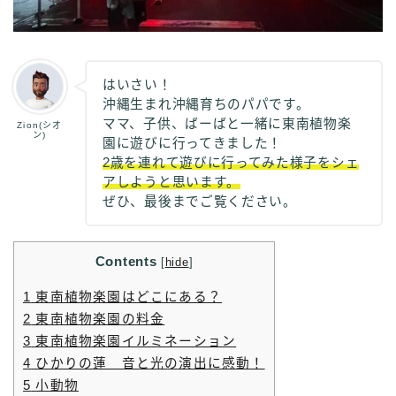
はいさい！
沖縄生まれ沖縄育ちのパパです。
ママ、子供、ばーばと一緒に東南植物楽
Zion(シオ
ン)
園に遊びに行ってきました！
2歳を連れて遊びに行ってみた様子をシェ
アしようと思います。
ぜひ、最後までご覧ください。
Contents
[
hide
]
1
東南植物楽園はどこにある？
2
東南植物楽園の料金
3
東南植物楽園イルミネーション
4
ひかりの蓮 音と光の演出に感動！
5
小動物