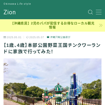
Okinawa Life style
Zion
サンプルページ
【沖縄県民】2児のパパが配信するお得なローカル観光
情報
デモプリセット記事 #7
デモプリセット記事 Part13
2025.05.01
2025.05.07
沖縄穴場公園遊び
プライバシーポリシー
【1歳、4歳】本部公園野菜王国チンクワーラン
元理学療法士のジロー
利用規約／特定商取引法に基づく表記
ドに家族で行ってみた！
有料記事の決済完了ページ
沖縄穴場アウトドア、ピクニック、子連れ公園
理学療法士の学生時代
運営者情報