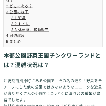
は？
2
どこにある？
3
公園の様子
3.1
遊具
3.2
トイレ
3.3
休憩所、移動販売
4
周辺環境
5
まとめ
本部公園野菜王国チンクワーランドと
は？混雑状況は？
沖縄県南風原町にある公園で、その名の通り！野菜をモ
チーフにした他の公園ではみないようなユニークな遊具
が盛りだくさんの公園でした♪とくに滑り台の種類が豊
富でしたよ。