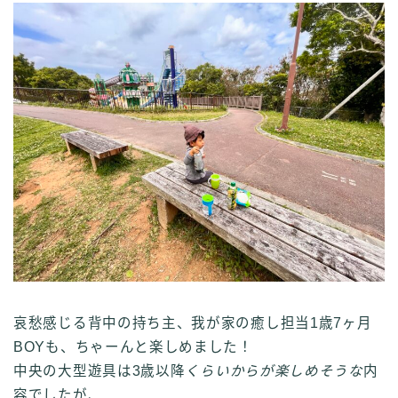
哀愁感じる背中の持ち主、我が家の癒し担当1歳7ヶ月
BOYも、ちゃーんと楽しめました！
中央の大型遊具は3歳以降
くらいからが楽しめそうな
内
容でしたが、